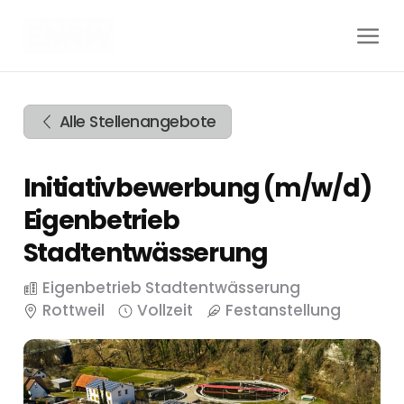
Zum
Inhalt
springen
Zur
Navigation
Alle Stellenangebote
springen
Zum
Footer
Initiativbewerbung (m/w/d)
springen
Eigenbetrieb
Stadtentwässerung
Eigenbetrieb Stadtentwässerung
Rottweil
Vollzeit
Festanstellung